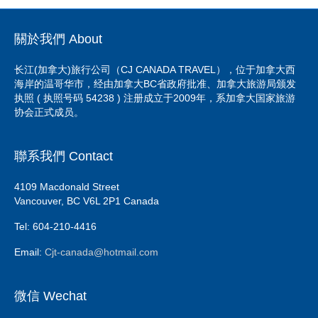
h
e
er
e
e
s
e
at
b
st
dI
A
關於我們 About
o
n
p
长江(加拿大)旅行公司（CJ CANADA TRAVEL），位于加拿大西
o
p
海岸的温哥华市，经由加拿大BC省政府批准、加拿大旅游局颁发
k
执照 ( 执照号码 54238 ) 注册成立于2009年，系加拿大国家旅游
协会正式成员。
聯系我們 Contact
4109 Macdonald Street
Vancouver, BC V6L 2P1 Canada
Tel: 604-210-4416
Email:
Cjt-canada@hotmail.com
微信 Wechat