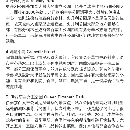
3.史丹利公園 Stanley Park
史丹利公園是加拿大最大的市立公園，也是全球最佳的25個公園之
一。面積有1000英畝，比紐約的中央公園還要大，雖然它位處市
中心，但到達後妨如置身於森林。史丹利公園原本是原住民族的住
處，後來被納入國家歷史遺產區。史丹利公園大部分地方都是樹
林，有部分樹木已經有幾百歲！公園內還有溫哥華水族館等設施，
租一輛單車，沿著海堤探索史丹利公園和附近的地方就是最休閒的
活動。
4.固蘭湖島 Granville Island
固蘭湖島深受當地市民和遊客歡迎，它位於溫哥華市中心對岸，從
市中心乘水上巴士或架空列車就可到達。固蘭湖島曾是一個工業
區，部分工廠保留至今，並改建成公眾市場等設施。著名的艾蜜莉
卡藝術及設計大學就位於半島之上，因此這裡亦有大量藝術家的小
舖，還有畫廊和劇院、食肆、酒店、農貿市場，是一個綜合性觀光
遊覽勝地。
5. 伊丽莎白女王公园 Queen Elizabeth Park
伊丽莎白女王公园是温哥华的最高点，站在公园的最高处可以眺望
远处的城区和背后的雪山。从高处走下来后，便是起伏的山地，很
有自然的气息。公园内种有樱花、杜鹃、郁金香、水仙、木兰等各
式各样的花卉，四季更新。春季时各色的樱花和杜鹃开满枝头，尤
其是五月，五颜六色不同品种的山茱臾、西洋水仙与郁金香争香斗