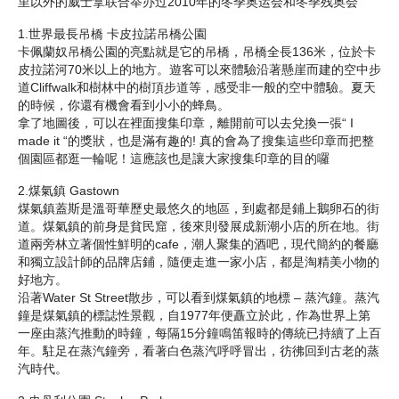
里以外的威士拿联合举办过2010年的冬季奥运会和冬季残奥会
1.世界最長吊橋 卡皮拉諾吊橋公園
卡佩蘭奴吊橋公園的亮點就是它的吊橋，吊橋全長136米，位於卡
皮拉諾河70米以上的地方。遊客可以來體驗沿著懸崖而建的空中步
道Cliffwalk和樹林中的樹頂步道等，感受非一般的空中體驗。夏天
的時候，你還有機會看到小小的蜂鳥。
拿了地圖後，可以在裡面搜集印章，離開前可以去兌換一張“ I
made it “的獎狀，也是滿有趣的! 真的會為了搜集這些印章而把整
個園區都逛一輪呢！這應該也是讓大家搜集印章的目的囉
2.煤氣鎮 Gastown
煤氣鎮蓋斯是溫哥華歷史最悠久的地區，到處都是鋪上鵝卵石的街
道。煤氣鎮的前身是貧民窟，後來則發展成新潮小店的所在地。街
道兩旁林立著個性鮮明的cafe，潮人聚集的酒吧，現代簡約的餐廳
和獨立設計師的品牌店鋪，隨便走進一家小店，都是淘精美小物的
好地方。
沿著Water St Street散步，可以看到煤氣鎮的地標 – 蒸汽鐘。蒸汽
鐘是煤氣鎮的標誌性景觀，自1977年便矗立於此，作為世界上第
一座由蒸汽推動的時鐘，每隔15分鐘鳴笛報時的傳統已持續了上百
年。駐足在蒸汽鐘旁，看著白色蒸汽呼呼冒出，彷彿回到古老的蒸
汽時代。