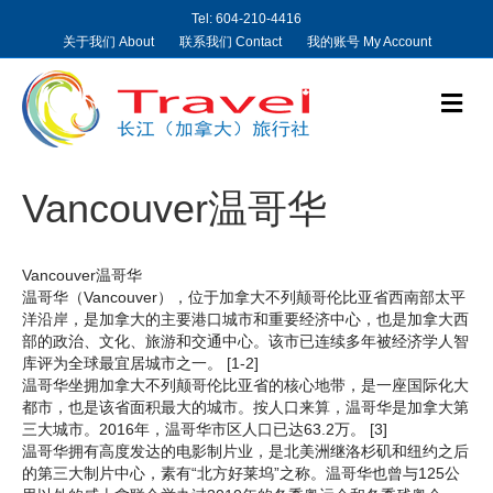
Tel: 604-210-4416
关于我们 About
联系我们 Contact
我的账号 My Account
M
e
n
u
Vancouver温哥华
Vancouver温哥华
温哥华（Vancouver），位于加拿大不列颠哥伦比亚省西南部太平
洋沿岸，是加拿大的主要港口城市和重要经济中心，也是加拿大西
部的政治、文化、旅游和交通中心。该市已连续多年被经济学人智
库评为全球最宜居城市之一。 [1-2]
温哥华坐拥加拿大不列颠哥伦比亚省的核心地带，是一座国际化大
都市，也是该省面积最大的城市。按人口来算，温哥华是加拿大第
三大城市。2016年，温哥华市区人口已达63.2万。 [3]
温哥华拥有高度发达的电影制片业，是北美洲继洛杉矶和纽约之后
的第三大制片中心，素有“北方好莱坞”之称。温哥华也曾与125公