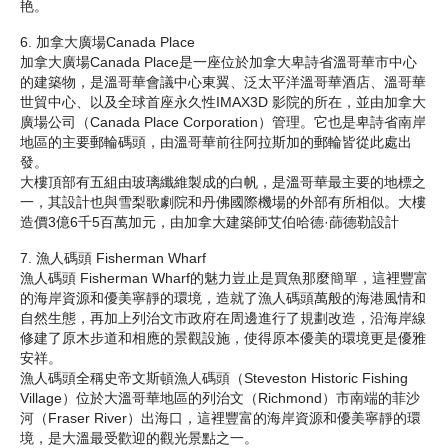
艳。
6. 加拿大廣場Canada Place
加拿大廣場Canada Place是一座位於加拿大卑詩省溫哥華市中心
的建築物，是溫哥華會議中心東翼、泛太平洋溫哥華酒店、溫哥華
世貿中心、以及全球首座永久性IMAX3D 影院的所在，並由加拿大
廣場公司（Canada Place Corporation）管理。它也是卑詩省南岸
地區的主要郵輪碼頭，由溫哥華前往阿拉斯加的郵輪皆從此處出
發。
大樓頂部有五組由玻璃纖維製成的白帆，是溫哥華最主要的地標之
一，其設計也與雪梨歌劇院和丹佛國際機場的外部有所相似。大樓
造價3億6千5百萬加元，由加拿大建築師艾伯哈德·蒒德勒設計
7. 漁人碼頭 Fisherman Wharf
漁人碼頭 Fisherman Wharf的魅力豈止是買魚那麼簡單，這裡豐富
的海岸資源和優美寧靜的環境，造就了漁人碼頭萬般的海港風情和
自然生態，再加上列治文市政府在周邊進行了規劃改造，沿海岸線
修建了原木步道和相應的景觀設施，使得原本優美的環境更是優雅
安祥。
漁人碼頭全稱史帝文斯頓漁人碼頭（Steveston Historic Fishing
Village）位於大溫哥華地區的列治文（Richmond）市南端的菲沙
河（Fraser River）出海口，這裡豐富的海岸資源和優美寧靜的環
境，是大溫最受歡迎的觀光景點之一。