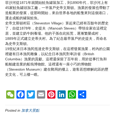
菲沙河從1871年就開始鮭魚罐裝加工，到1890年代，菲沙河上有
45家鮭魚罐頭加工廠，一半落戶史帝文斯頓。漁業的發展也帶動了
造船業的發展，從那時開始，來自世界各地的船隻來到這個港口，
運走成船的罐裝鮭魚。
史帝文斯頓村莊（Steveston Village）算起來已經有百餘年的歷史
了，自從1878年，史提夫（Manoah Steves）帶領全家在這裡定
居，並建立奶牛飼養場。他的子孫在此拓荒，逐漸繁榮成村，
1889年正式建立史蒂夫村。為了紀念最早落戶的史提夫，而命名
為史帝文斯頓。
19世紀末日本漁民抵達史帝文斯頓，在這裡發展漁業，村內的公園
裡建有日本漁民雕像，以紀念日本漁民對卑詩省（British
Columbia）漁業的貢獻。這裡還保留了百年前，用於從事打魚和
船舶建造業的船塢博物館。這裡還有一座小巧的博物館
（Steveston Museum）建在郵局的樓上，遊客若想瞭解此區的歷
史文化，可上樓一瞧。
W
F
T
E
Pi
Li
W
S
e
a
wi
m
nt
n
h
h
C
c
tt
ail
er
k
at
ar
Posted in
加拿大景點