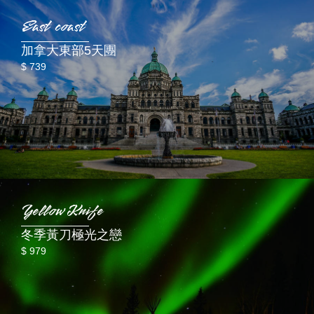
East coast
加拿大東部5天團
$ 739
Yellow Knife
冬季黃刀極光之戀
$ 979