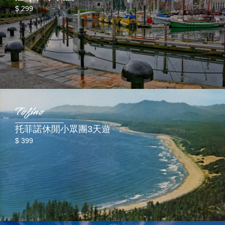
$ 299
Tofino
托菲諾休閒小眾團3天遊
$ 399