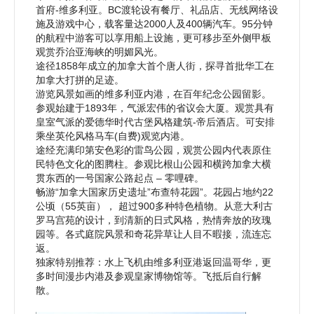
首府-维多利亚。BC渡轮设有餐厅、礼品店、无线网络设
施及游戏中心，载客量达2000人及400辆汽车。95分钟
的航程中游客可以享用船上设施，更可移步至外侧甲板
观赏乔治亚海峡的明媚风光。
途径1858年成立的加拿大首个唐人街，探寻首批华工在
加拿大打拼的足迹。
游览风景如画的维多利亚内港，在百年纪念公园留影。
参观始建于1893年，气派宏伟的省议会大厦。观赏具有
皇室气派的爱德华时代古堡风格建筑-帝后酒店。可安排
乘坐英伦风格马车(自费)观览内港。
途经充满印第安色彩的雷鸟公园，观赏公园内代表原住
民特色文化的图腾柱。参观比根山公园和横跨加拿大横
贯东西的一号国家公路起点 – 零哩碑。
畅游“加拿大国家历史遗址”布查特花园”。花园占地约22
公顷（55英亩）， 超过900多种特色植物。从意大利古
罗马宫苑的设计，到清新的日式风格，热情奔放的玫瑰
园等。各式庭院风景和奇花异草让人目不暇接，流连忘
返。
独家特别推荐：水上飞机由维多利亚港返回温哥华，更
多时间漫步内港及参观皇家博物馆等。飞抵后自行解
散。