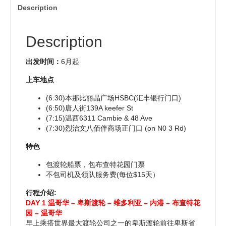
Victoria
h
e
er
e
e
s
e
Description
One
at
b
st
dI
A
Day
Tour
Description
o
n
p
quantity
o
p
出发时间：
6月起
k
上车地点
(6:30)本那比丽晶广场HSBC(汇丰银行门口)
(6:50)唐人街139A keefer St
(7:15)温西6311 Cambie & 48 Ave
(7:30)烈治文八佰伴商场正门口 (on N0 3 Rd)
特色
包渡轮船票，包布查特花园门票
不包司机及领队服务费(每位$15天）
行程介绍:
DAY 1 温哥华 – 卑斯渡轮 – 维多利亚 – 内港 – 布查特花
园 – 温哥华
早上乘搭世界最大渡轮公司之一的卑斯渡轮前往卑斯省