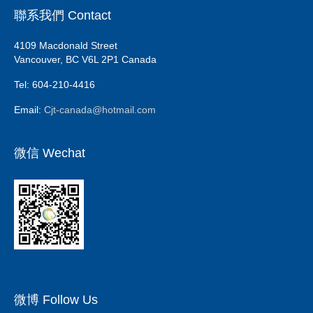
聯系我們 Contact
4109 Macdonald Street
Vancouver, BC V6L 2P1 Canada
Tel: 604-210-4416
Email:
Cjt-canada@hotmail.com
微信 Wechat
微博 Follow Us