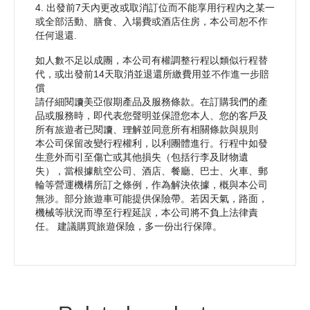
4. 出發前7天內更改或取消訂位而不能享用行程內之某一
或全部活動、膳食、入場費或酒店住房，本公司恕不作
任何退還.
如人數不足以成團，本公司有權調整行程以類似行程替
代，或出發前14天取消並退還所繳費用並不作進一步賠
償
請仔細閱讀美亞假期產品及服務條款。在訂購我們的產
品或服務時，即代表您聲明並保證您本人、您的客戶及
所有旅遊者已閱讀、理解並同意所有相關條款與規則
本公司保留改變行程權利，以利團體進行。行程中如發
生意外而引至傷亡或其他損失（包括行李及財物遺
失），當根據航空公司、酒店、餐廳、巴士、火車、郵
輪等營運機構所訂之條例，作為解決依據，概與本公司
無涉。部分旅遊車可能提供保險帶。若因天氣，路面，
機械等狀況而導至行程延誤，本公司將不負上法律責
任。 建議購買旅遊保險，多一份出行保障。