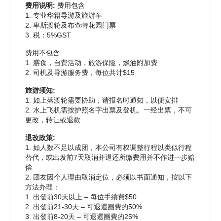
费用说明:
费用包含
1. 专业华籍导游及旅游车
2. 卑斯渡轮及布查特花园门票
3. 税：5%GST
费用不包含:
1. 膳食，自费活动，旅游保险，燃油附加费
2. 司机及导游服务费，每位共计$15
旅游须知:
1. 如上落渡轮需要协助，请报名时通知，以便安排
2. 水上飞机需按护照名字出票及登机。一经出票，不可
更改，转让或退款
退改政策:
1. 如人数不足以成团，本公司有权调整行程以类似行程
替代，或出发前7天取消并退还所缴费用并不作进一步赔
偿
2. 团友因个人理由取消定位，必须以书面通知，按以下
方法办理：
1. 出發前30天以上 – 每位手續費$50
2. 出發前21-30天 – 可退還團費的50%
3. 出發前8-20天 – 可退還團費的25%