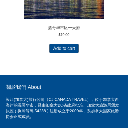
溫哥华市区一天游
$
70.00
Add to cart
關於我們 About
长江(加拿大)旅行公司（CJ CANADA TRAVEL），位于加拿大西
海岸的温哥华市，经由加拿大BC省政府批准、加拿大旅游局颁发
执照 ( 执照号码 54238 ) 注册成立于2009年，系加拿大国家旅游
协会正式成员。