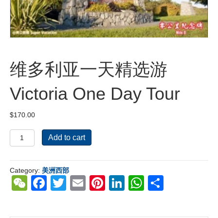
维多利亚一天精选游
Victoria One Day Tour
$
170.00
维
Add to cart
多
利
亚
Category:
美洲西部
一
W
F
T
E
Pi
Li
W
S
天
精
e
a
wi
m
nt
n
h
h
选
C
c
tt
ail
er
k
at
ar
游