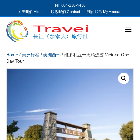
Tel: 604-210-4416
关于我们 About
联系我们 Contact
我的账号 My Account
M
e
n
u
Home
/
美洲行程
/
美洲西部
/ 维多利亚一天精选游 Victoria One
Day Tour