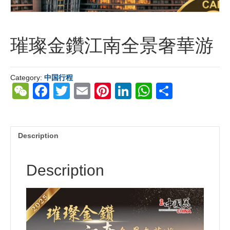
璀璨金鑽江南全景奢華游
Category:
中国行程
W
F
T
E
Pi
Li
W
S
e
a
wi
m
nt
n
h
h
C
c
tt
ail
er
k
at
ar
h
e
er
e
e
s
e
Description
at
b
st
dI
A
Description
o
n
p
o
p
k