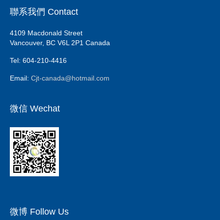
聯系我們 Contact
4109 Macdonald Street
Vancouver, BC V6L 2P1 Canada
Tel: 604-210-4416
Email:
Cjt-canada@hotmail.com
微信 Wechat
微博 Follow Us