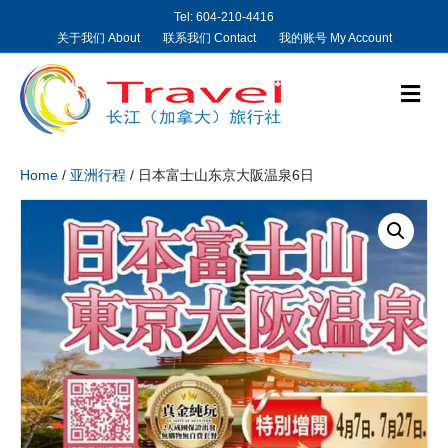
Tel: 604-210-4416
关于我们 About
联系我们 Contact
我的账号 My Account
M
e
n
u
Home
/
亚洲行程
/ 日本富士山东京大阪温泉6日