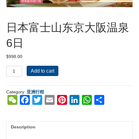
日本富士山东京大阪温泉
6日
$
998.00
日
Add to cart
本
富
士
Category:
亚洲行程
山
W
F
T
E
Pi
Li
W
S
东
京
e
a
wi
m
nt
n
h
h
大
C
c
tt
ail
er
k
at
ar
阪
温
h
e
er
e
e
s
e
Description
泉
6