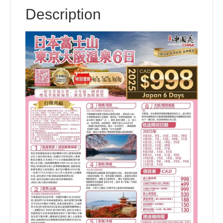
at
b
st
dI
A
日
Description
o
n
p
quantity
o
p
k