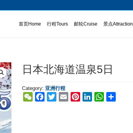
首页Home
行程Tours
邮轮Cruise
景点Attraction
日本北海道温泉5日
Category:
亚洲行程
W
F
T
E
Pi
Li
W
S
e
a
wi
m
nt
n
h
h
C
c
tt
ail
er
k
at
ar
h
e
er
e
e
s
e