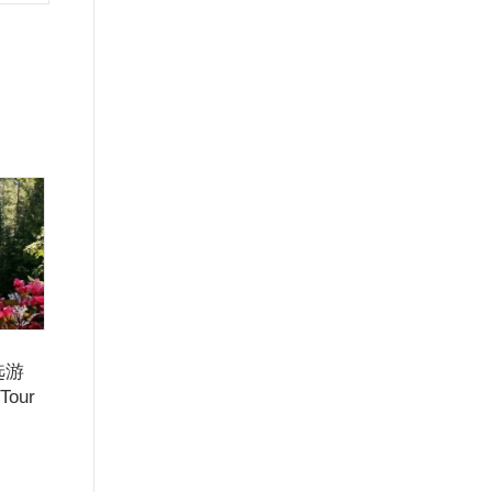
选游
 Tour