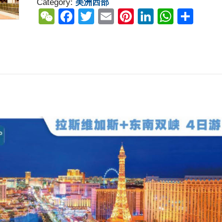
Category:
美洲西部
斯
W
F
T
E
Pi
Li
W
S
+东
e
a
wi
m
nt
n
h
h
南
C
c
tt
ail
er
k
at
ar
双
峡
h
e
er
e
e
s
e
4
at
b
st
dI
A
日
o
n
p
游
quantity
o
p
k