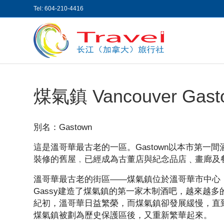
Tel: 604-210-4416
煤氣鎮 Vancouver Gast
別名：Gastown
這是溫哥華最古老的一區。Gastown以本市第一間酒吧的東
裝修的舊屋﹐已經成為古董店與紀念品店﹑畫廊及餐室
溫哥華最古老的街區——煤氣鎮位於溫哥華市中心，因溫哥華
Gassy建造了煤氣鎮的第一家木制酒吧，越來越
紀初，溫哥華日益繁榮，而煤氣鎮卻發展緩慢，直到2
煤氣鎮被劃為歷史保護區後，又重新繁華起來。