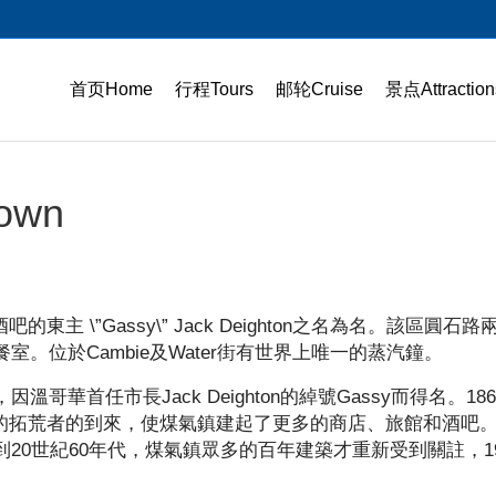
首页Home
行程Tours
邮轮Cruise
景点Attraction
own
主 \”Gassy\” Jack Deighton之名為名。該區圓石路
。位於Cambie及Water街有世界上唯一的蒸汽鐘。
首任市長Jack Deighton的綽號Gassy而得名。186
多的拓荒者的到來，使煤氣鎮建起了更多的商店、旅館和酒吧。
0世紀60年代，煤氣鎮眾多的百年建築才重新受到關註，19