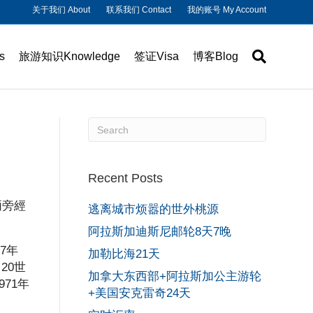
关于我们 About
联系我们 Contact
我的账号 My Account
s
旅游知识Knowledge
签证Visa
博客Blog
Recent Posts
兩旁經
逃离城市烦嚣的世外桃源
阿拉斯加迪斯尼邮轮8天7晚
7年
加勒比海21天
20世
加拿大东西部+阿拉斯加公主游轮
71年
+美国安克雷奇24天