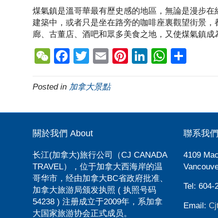
煤氣鎮是溫哥華最有歷史感的地區，無論是漫步在
建築中，或者只是坐在路旁的咖啡座裏觀望街景，
廊、古董店、酒吧和眾多美食之地，又使煤氣鎮成
W
F
T
E
Pi
Li
W
S
e
a
wi
m
nt
n
h
h
C
c
tt
ail
er
k
at
ar
Posted in
加拿大景點
h
e
er
e
e
s
e
at
b
st
dI
A
o
n
p
關於我們 About
聯系我們 C
o
p
长江(加拿大)旅行公司（CJ CANADA
4109 Mac
k
TRAVEL），位于加拿大西海岸的温
Vancouve
哥华市，经由加拿大BC省政府批准、
Tel: 604-
加拿大旅游局颁发执照 ( 执照号码
54238 ) 注册成立于2009年，系加拿
Email:
Cj
大国家旅游协会正式成员。