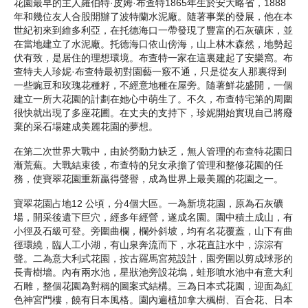
花園最早的主人羅伯特·皮姆·布查特1865年生於安大略省，1888
年和幾位友人合股開辦了波特蘭水泥廠。隨著事業的發展，他在本
世紀初來到維多利亞，在托德海口一帶發現了豐富的石灰礦床，並
在當地建立了水泥廠。托德海口依山傍海，山上林木森然，地勢起
伏有致，是居住的理想環境。布查特一家在這裏建起了安樂窩。布
查特夫人珍妮·布查特最初對園藝一竅不通，只是從友人那裏得到
一些豌豆和玫瑰花種籽，不經意地種在屋旁。隨著鮮花盛開，一個
建立一所大花園的計劃在她心中萌生了。不久，布查特宅第的周圍
很快就出現了多座花圃。在丈夫的支持下，珍妮開始實現自己將廢
棄的采石場建成美麗花園的夢想。
在第二次世界大戰中，由於勞動力缺乏，無人管理的布查特花園日
漸荒蕪。大戰結束後，布查特的兒女承擔了管理和整修花園的任
務，使寶翠花園重新贏得聲譽，成為世界上最美麗的花園之一。
寶翠花園占地12 公頃，分4個大區。一為新境花園，原為石灰礦
場，開采後遺下巨穴，經多年經營，遂成名園。園中積土成山，有
小徑及石級可登。旁圍曲欄，欄外斜坡，均有名花覆蓋，山下有曲
徑環繞，臨人工小湖，有山泉奔流而下，水花直註水中，淙淙有
聲。二為意大利式花園，按古羅馬宮苑設計，園旁圍以剪成球形的
長青樹墻。內有兩水池，星狀池旁設花塢，蛙形噴水池中有意大利
石雕，整個花園為對稱的圖案式結構。三為日本式花園，迎面為紅
色神宮門樓，饒有日本風格。園內遍植加拿大楓樹、百合花、日本