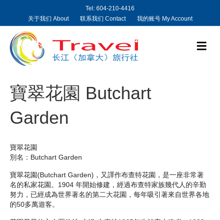
Tel: 604-210-4416
关于我们 About
联系我们 Contact
我的账号 My Account
M
e
n
u
寶翠花園 Butchart
Garden
寶翠花園
別名：Butchart Garden
寶翠花園(Butchart Garden)，又譯作布查特花園，是一座非常著
名的私家花園。1904 年開始修建，經過布查特家族幾代人的辛勤
努力，已經成為世界著名的第二大花園，每年吸引著來自世界各地
的50多萬遊客。