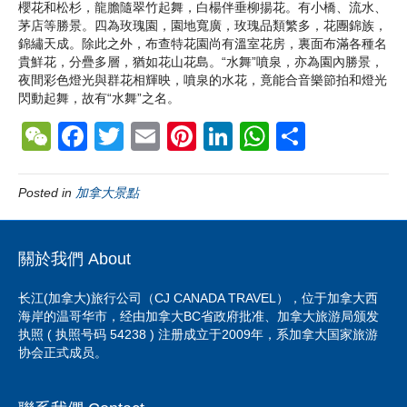
櫻花和松杉，龍膽隨翠竹起舞，白楊伴垂柳揚花。有小橋、流水、
茅店等勝景。四為玫瑰園，園地寬廣，玫瑰品類繁多，花團錦族，
錦繡天成。除此之外，布查特花園尚有溫室花房，裏面布滿各種名
貴鮮花，分疊多層，猶如花山花島。“水舞”噴泉，亦為園內勝景，
夜間彩色燈光與群花相輝映，噴泉的水花，竟能合音樂節拍和燈光
閃動起舞，故有“水舞”之名。
W
F
T
E
Pi
Li
W
S
e
a
wi
m
nt
n
h
h
C
c
tt
ail
er
k
at
ar
Posted in
加拿大景點
h
e
er
e
e
s
e
at
b
st
dI
A
關於我們 About
o
n
p
长江(加拿大)旅行公司（CJ CANADA TRAVEL），位于加拿大西
o
p
海岸的温哥华市，经由加拿大BC省政府批准、加拿大旅游局颁发
k
执照 ( 执照号码 54238 ) 注册成立于2009年，系加拿大国家旅游
协会正式成员。