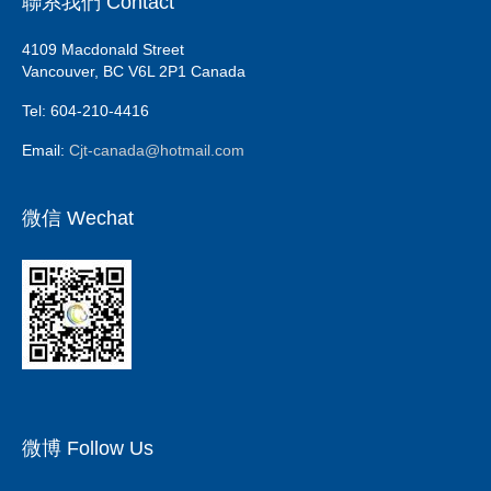
聯系我們 Contact
4109 Macdonald Street
Vancouver, BC V6L 2P1 Canada
Tel: 604-210-4416
Email:
Cjt-canada@hotmail.com
微信 Wechat
微博 Follow Us