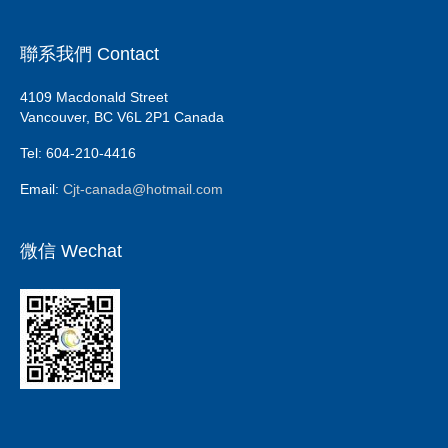
聯系我們 Contact
4109 Macdonald Street
Vancouver, BC V6L 2P1 Canada
Tel: 604-210-4416
Email:
Cjt-canada@hotmail.com
微信 Wechat