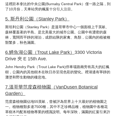
這裡距本拿比的中央公園(Burnaby Central Park）僅一路之隔，到
了10月份，天車站旁的楓葉十分引人注目。
5. 斯丹利公園（
Stanley Park
）
斯坦利公園（Stanley Park）是溫哥華市中心一個面積上千英畝、
森林覆蓋著的半島。是北美最大的城市公園。公園中有濃密的森
林，寬闊而平靜的湖泊，成群結隊的家禽、鳥類，公園內的植被種
類繁多，秋色滿園。
6.
鱒魚湖公園（
Trout Lake Park
）
3300 Victoria
Drive 夾 E 15th Ave.
John Hendry Park（Trout Lake Park)停車場路兩旁有高大的紅楓
樹，公園內的其他樹木在秋日亦呈現色彩的變化。裡湖邊有寧靜的
灘塗和野生動物的棲息地。
7.
溫哥華范度森植物園（
VanDusen Botanical
Garden
）
范度森植物園佔地55英畝，曾被評為世界上十大最好的植物園之
一。植物種類多達7500種，其中不乏珍稀品種，植物園中各種花
草樹木均配有植物專業的標識說明。每年深秋，滿園的紅葉引來許