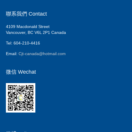
聯系我們 Contact
4109 Macdonald Street
Vancouver, BC V6L 2P1 Canada
Tel: 604-210-4416
Email:
Cjt-canada@hotmail.com
微信 Wechat