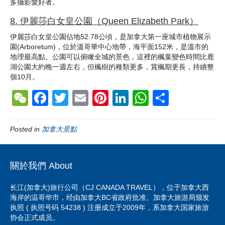
多攝影愛好者。
8.
伊麗莎白女皇公園（
Queen Elizabeth Park
）
伊麗莎白女皇公園佔地52.78公頃，是加拿大第一座城市植物展示
園(Arboretum)，位於溫哥華中心地帶，海平面152米，是溫市的
地理最高點。公園可以俯瞰全城的景色，這裡的楓葉變色時間比鹿
湖公園大約晚一週左右，但楓樹的種類更多，賞楓期更長，持續整
個10月。
W
F
T
E
Pi
Li
W
S
e
a
wi
m
nt
n
h
h
C
c
tt
ail
er
k
at
ar
Posted in
加拿大景點
h
e
er
e
e
s
e
at
b
st
dI
A
關於我們 About
o
n
p
长江(加拿大)旅行公司（CJ CANADA TRAVEL），位于加拿大西
o
p
海岸的温哥华市，经由加拿大BC省政府批准、加拿大旅游局颁发
k
执照 ( 执照号码 54238 ) 注册成立于2009年，系加拿大国家旅游
协会正式成员。