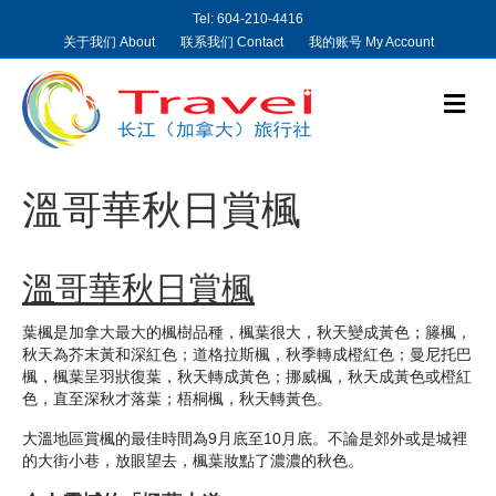
Tel: 604-210-4416
关于我们 About
联系我们 Contact
我的账号 My Account
M
e
n
u
溫哥華秋日賞楓
溫哥華秋日賞楓
葉楓是加拿大最大的楓樹品種，楓葉很大，秋天變成黃色；籐楓，
秋天為芥末黃和深紅色；道格拉斯楓，秋季轉成橙紅色；曼尼托巴
楓，楓葉呈羽狀復葉，秋天轉成黃色；挪威楓，秋天成黃色或橙紅
色，直至深秋才落葉；梧桐楓，秋天轉黃色。
大溫地區賞楓的最佳時間為9月底至10月底。不論是郊外或是城裡
的大街小巷，放眼望去，楓葉妝點了濃濃的秋色。