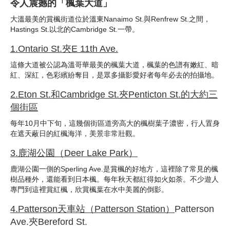
令人震撼的「楓葉大道」
大溫最美的賞楓街道位於溫東Nanaimo St.與Renfrew St.之間，
Hastings St.以北的Cambridge St.一帶。
1.
Ontario St.
夾
E 11th Ave.
這條大道被公認為溫哥華最美的楓葉大道，楓葉的色譜有嫩紅、暗
紅、深紅，色彩繽紛奪目，是眾多攝影愛好者每年必去的拍攝地。
2.
Eton St.
和
Cambridge St.
夾
Penticton St.
的大約三
個街區
每年10月中下旬，這幾個街區道旁高大的楓樹葉子濃密，行人置身
在遮天蔽日的紅楓海洋，美景非常壯觀。
3.
鹿湖公園（
Deer Lake Park
）
鹿湖公園一側的Sperling Ave.是賞楓的好地方，這裡除了常見的楓
樹品種外，還能看到日本楓。每年秋天都紅得如火如荼。不少遊人
專門到這裡賞紅楓，欣賞楓葉在水中美麗的倒影。
4.Patterson
天車站（
Patterson Station
）
Patterson
Ave.夾Bereford St.