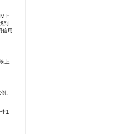
BM上
松找到
用信用
常晚上
比例。
李1