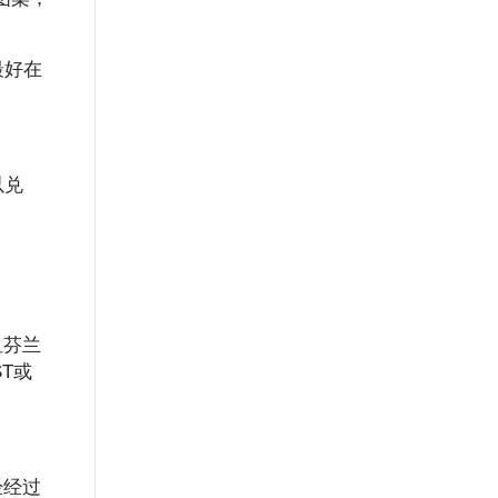
最好在
以兑
纽芬兰
T或
经经过