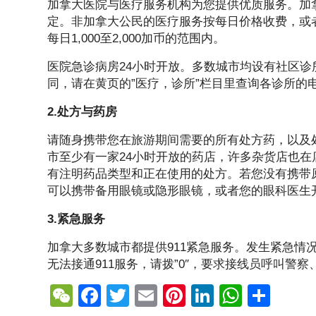
加拿大医院与医疗服务机构为您提供优质服务。加
定。非加拿大公民的医疗服务按每日价格收费，或
每日1,000至2,000加币的范围内。
医院急诊病房24小时开放。多数城市均设有社区
同，请在黄页的”医疗，诊所”栏目里查询各诊所的
2.处方与药房
请随身携带您在旅游期间需要的所有处方药，以及
市至少有一家24小时开放的药店，许多杂货店也
有注明药品类型和正在使用的处方。若您没有携带
可以携带备用眼镜或隐形眼镜，或者您的眼科医生
3.紧急服务
加拿大多数城市都提供911紧急服务。发生紧急情
无法接通911服务，请拨”0″，要求接线员呼叫
W
F
T
E
Pi
Li
W
S