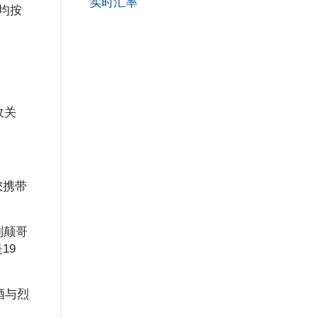
实时汇率
均按
收关
您携带
列颠哥
19
酒与烈