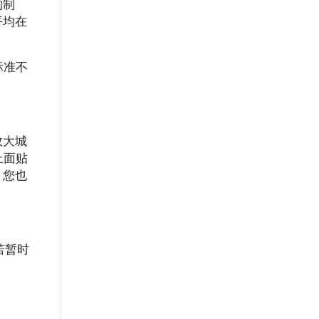
构制
平均在
标准不
数大城
上面贴
，您也
若暂时
。