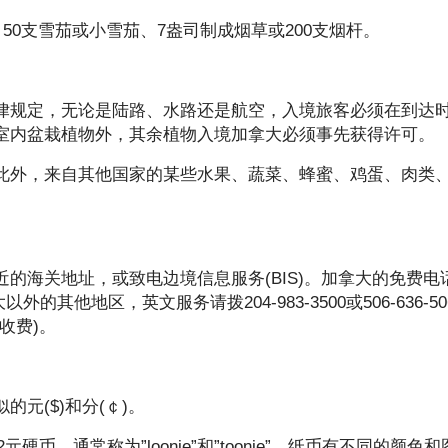
50支雪茄或小雪茄、7盎司制成烟草或200支烟杆。
律规定，无论是陆路、水路还是航空，入境旅客必须在到达
室内盆栽植物外，其余植物入境加拿大必须事先获得许可。
此外，来自其他国家的某些水果、蔬菜、蜂蜜、鸡蛋、肉类
的海关地址，或致电边境信息服务(BIS)。加拿大的免费电
。加拿大以外的其他地区，英文服务请拨204-983-3500或506-636-5
电话收费)。
元($)和分(￠)。
2元硬币，通常称为”loonie”和”toonie”。纸币有不同的颜色