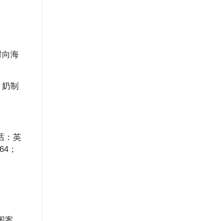
时向海
、奶制
话：英
064；
和图案，