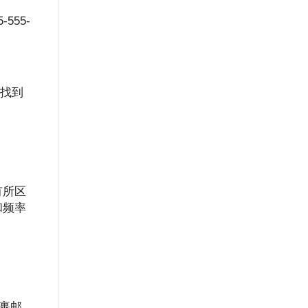
55-
以找到
有所区
和频率
包裹邮