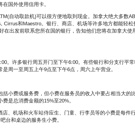
将在国外使用信用卡。
ATM(自动取款机)可以很方便地取到现金。加拿大绝大多数A
s, Cirrus和Maestro。银行、商店、机场等许多地方都能轻
最好在出发前联系您所在国的银行，告知他们您将在加拿大使
。
:00。许多银行周五开门至下午6:00。有些银行和分支行平
常是周一至周五上午9点至下午6点，周六上午营业。
包括小费或服务费，但小费在服务员的收入中要占相当大的
费是总消费金额的15%至20%。
酒店、机场和火车站侍应生、门童、行李员等的小费是每件行
给吧台和桌边的服务生小费。