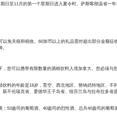
期日至11月的第一个星期日进入夏令时。萨斯喀彻温省一年
可以免关税和税收。60加币以上的礼品需对超出部分金额征
畴。
下，您可以携带有限数量的酒精饮料入境加拿大。您必须与
精饮料的年龄是18岁，育空、西北地区、努纳武特地区、不
、新不伦瑞克省、爱德华王子岛省、纽芬兰岛与拉布拉多省是
：53盎司的葡萄酒、40盎司的烈性酒、总共40盎司的葡萄