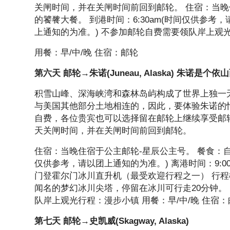
关闸时间，并在关闸时间前回到邮轮。 住宿：当晚
的饕餮大餐。 到港时间：6:30am(时间仅供参考，
上通知的为准。) 不参加邮轮自费需要领队岸上观
用餐：早/中/晚 住宿：邮轮
第六天 邮轮→朱诺(Juneau, Alaska) 朱诺是
积雪山峰、深海峡湾和森林岛屿构成了世界上独一
与美国其他部分土地相连的，因此，要体验朱诺的
自费，各位贵宾也可以选择留在邮轮上继续享受邮
天关闸时间，并在关闸时间前回到邮轮。
住宿：当晚住宿于公主邮轮-星辰公主号。 餐食：自
仅供参考，请以团上通知的为准。) 离港时间：9:0
门登霍尔门冰川直升机（最受欢迎行程之一） 行
闻名的梦幻冰川尖塔，停留在冰川可行走20分钟。 
队岸上观光行程：漫步小镇 用餐：早/中/晚 住宿：
第七天 邮轮→史凯威(Skagway, Alaska)