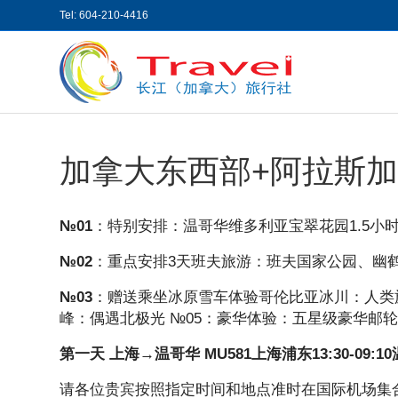
Tel: 604-210-4416
加拿大东西部+阿拉斯加
№01
：特别安排：温哥华维多利亚宝翠花园1.5小
№02
：重点安排3天班夫旅游：班夫国家公园、幽
№03
：赠送乘坐冰原雪车体验哥伦比亚冰川：人类旅
峰：偶遇北极光 №05：豪华体验：五星级豪华邮
第一天 上海→温哥华 MU581上海浦东13:30-09:1
请各位贵宾按照指定时间和地点准时在国际机场集