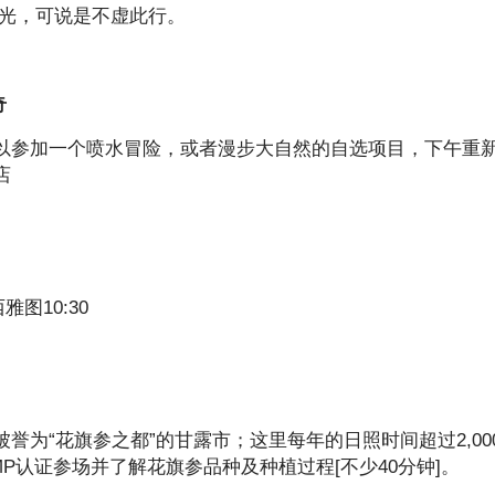
极光，可说是不虚此行。
奇
以参加一个喷水冒险，或者漫步大自然的自选项目，下午重
店
雅图10:30
为“花旗参之都”的甘露市；这里每年的日照时间超过2,00
P认证参场并了解花旗参品种及种植过程[不少40分钟]。