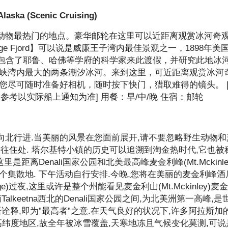
a (Scenic Cruising)
动物最热门的地点。豪华邮轮在这里可以近距离观赏冰河奇
e Fjord】可以说是威廉王子湾内最佳景观之一，1898年美
学，包含了耶鲁、哈佛等学府的科学家来此渡假，并研究此地冰
是峡湾内最大的两条潮汐冰河。来到这里，可近距离观赏冰河
您尽可随时准备好相机，随时按下快门，猎取难得的镜头。 
仅为参考以实际船上通知为准] 用餐：早/中/晚 住宿：邮轮
北行进.当美丽的风景在您面前展开,请不要忽略野生动物和
,转车前往住处. 塔尔基特小镇的历史可以追溯到淘金热时代,它也被
这里是距离Denali国家公园和北美最高峰麦金利峰(Mt.Mckinle
个集散地. 下午活动自行安排.今晚,您将在美丽的麦金利峰酒
ess Lodge)过夜,这里或许是整个州能看见麦金利山(Mt.Mckinley)
ly西南Talkeetna西北的Denali国家公园之间,为北美洲第一高峰,
诠释,即为”最高者”之意.在天气良好的状况下,许多阿拉斯加
高纬度地区,故全年被冰雪覆盖,天寒地冻且气候变化莫测,可说