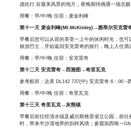
虚此行.在最美风景的地方，夜晚期待偶遇一场北
用餐：早/中/晚 住宿：麦金利峰
第十一天 麦金利峰(Mt.McKinley)→惠蒂尔安克雷
早餐后您可以从容的享受一上午的休闲时光，也可
旅游巴士，开始返回安克雷奇的旅行，晚上入住酒
用餐：早/中/晚 住宿：安克雷奇
第十二天 安克雷奇→西雅图→奇里瓦克
参考航班：达美 DL142 737(中) 安克雷奇 6：00 –西
用餐：早/中/晚 住宿：奇里瓦克
第十三天 奇里瓦克→灰熊镇
早餐后前往经清水镇及威尔斯格雷省立公园，前往被誉
时，带来半沙漠地带的别样风情；参观加西唯一GM