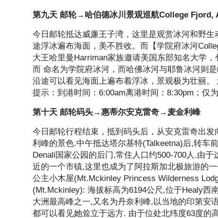
第九天 邮轮→哈伯德冰川景观巡航College Fjord, Alask
今日邮轮抵达威廉王子湾，这里是观赏冰河和野生
途浮冰遍布海面，美不胜收。而【学院府冰河Colleg
大王哈里曼Harriman家族邀请美国东部知名大
而 命名为学院府冰河，而哈佛冰河与耶鲁冰河则
沿途可以看见海面上遍布着浮冰，景观极为壮丽。 
提示：到港时间：6:00am离港时间：8:30pm；
第十天 邮轮码头→惠蒂尔安克雷奇→麦金利峰
今日邮轮行程结束，抵到码头后，从安克雷奇出发向
利峰的景色.中午抵达塔尔基特(Talkeetna)后
Denali国家公园的后门,常住人口约500-700人.由于
近的一个市镇,这里也成为了阿拉斯加北极旅游的一
公主小木屋(Mt.Mckinley Princess Wildern
(Mt.Mckinley): 海拔标高为6194公尺,位于Hea
大洲最高峰之一,又名为丹奈利峰,以当地的印第安语
都可以看见她耸立于远方. 由于位处北纬度63度的