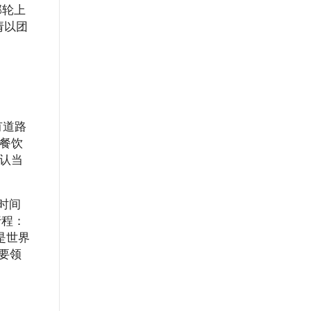
邮轮上
请以团
有道路
和餐饮
确认当
时间
行程：
是世界
需要领