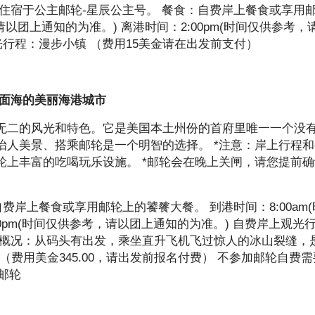
住宿于公主邮轮-星辰公主号。 餐食：自费岸上餐食或享用
请以团上通知的为准。) 离港时间：2:00pm(时间仅供参考，
光行程：漫步小镇 （费用15美金请在出发前支付）
个依山面海的美丽海港城市
无二的风光和特色。它是美国本土州份的首府里唯一一个没
怡人美景、搭乘邮轮是一个明智的选择。 *注意：岸上行程
轮上丰富的吃喝玩乐设施。 *邮轮会在晚上关闸，请您提前
费岸上餐食或享用邮轮上的饕餮大餐。 到港时间：8:00am(
0pm(时间仅供参考，请以团上通知的为准。) 自费岸上观光
程概况：从码头有出发，乘坐直升飞机飞过惊人的冰山裂缝，
（费用美金345.00，请出发前报名付费） 不参加邮轮自费
邮轮