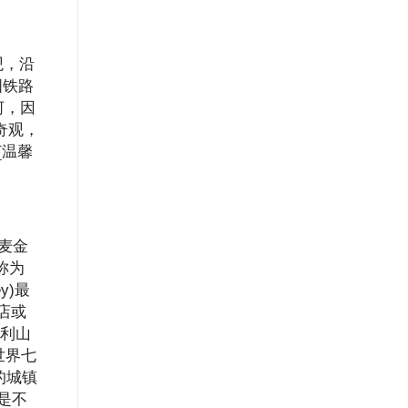
观，沿
国铁路
河，因
奇观，
[温馨
麦金
称为
y)最
店或
麦金利山
是世界七
的城镇
是不