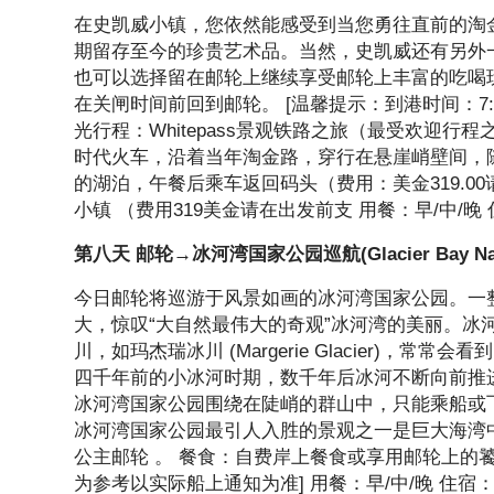
在史凯威小镇，您依然能感受到当您勇往直前的淘金
期留存至今的珍贵艺术品。当然，史凯威还有另外
也可以选择留在邮轮上继续享受邮轮上丰富的吃喝
在关闸时间前回到邮轮。 [温馨提示：到港时间：7:0
光行程：Whitepass景观铁路之旅（最受欢迎
时代火车，沿着当年淘金路，穿行在悬崖峭壁间，
的湖泊，午餐后乘车返回码头（费用：美金319.0
小镇 （费用319美金请在出发前支 用餐：早/中/晚
第八天 邮轮→冰河湾国家公园巡航(Glacier Bay Nationa
今日邮轮将巡游于风景如画的冰河湾国家公园。一
大，惊叹“大自然最伟大的奇观”冰河湾的美丽。
川，如玛杰瑞冰川 (Margerie Glacier)，常
四千年前的小冰河时期，数千年后冰河不断向前推进
冰河湾国家公园围绕在陡峭的群山中，只能乘船或
冰河湾国家公园最引人入胜的景观之一是巨大海湾中
公主邮轮 。 餐食：自费岸上餐食或享用邮轮上的饕餮大
为参考以实际船上通知为准] 用餐：早/中/晚 住宿