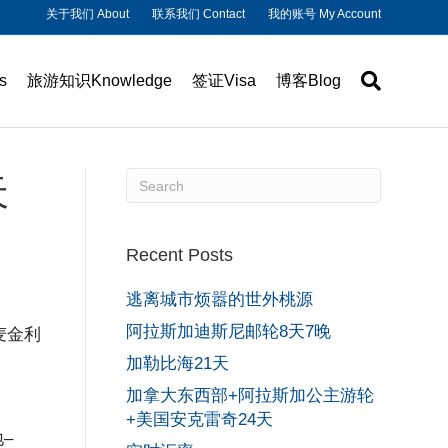
关于我们 About
联系我们 Contact
我的账号 My Account
s
旅游知识Knowledge
签证Visa
博客Blog
天
Recent Posts
逃离城市烦嚣的世外桃源
阿拉斯加迪斯尼邮轮8天7晚
麦金利
加勒比海21天
加拿大东西部+阿拉斯加公主游轮
+美国安克雷奇24天
–