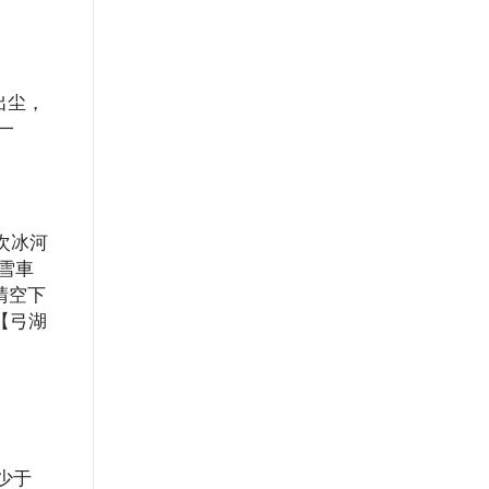
出尘，
一
次冰河
雪車
晴空下
【弓湖
不少于