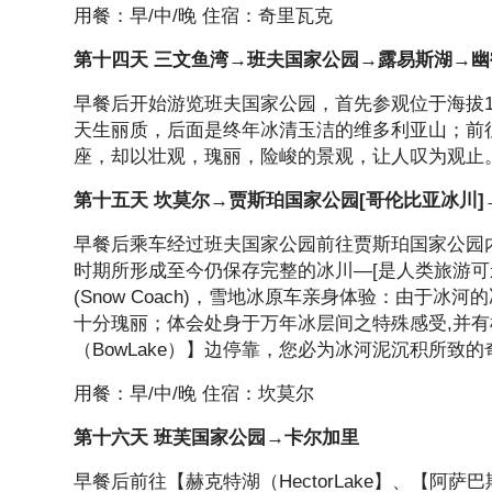
用餐：早/中/晚 住宿：奇里瓦克
第十四天 三文鱼湾→班夫国家公园→露易斯湖→
早餐后开始游览班夫国家公园，首先参观位于海拔1
天生丽质，后面是终年冰清玉洁的维多利亚山；前
座，却以壮观，瑰丽，险峻的景观，让人叹为观止。 
第十五天 坎莫尔→贾斯珀国家公园[哥伦比亚冰川]
早餐后乘车经过班夫国家公园前往贾斯珀国家公园内
时期所形成至今仍保存完整的冰川—[是人类旅游可
(Snow Coach)，雪地冰原车亲身体验：由
十分瑰丽；体会处身于万年冰层间之特殊感受,并
（BowLake）】边停靠，您必为冰河泥沉积所致
用餐：早/中/晚 住宿：坎莫尔
第十六天 班芙国家公园→卡尔加里
早餐后前往【赫克特湖（HectorLake】、【阿萨巴斯