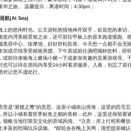
之旅。 温馨提示：离港时间：4:30pm；
(At Sea)
海上的悠闲时光。公主游轮热情地伸开双手，欢迎您的来访
饱览内湾美丽景致之余，还可前往甲板上的原木跑道慢跑、
颜美容中心、按摩池，好好舒松筋骨。今天您一点都不会无
参加或尽情享受精致美馔、下午茶或前往酒吧喝杯饮料，听
，或前往体验海上赌场小赌一下或参加有趣的宾果游戏等。
时也可以待在房间内享受24小时客房服务。入夜，别忘了前
绝对让您不虚此行。
语里是“展翅之鹰”的意思。这座小城依山傍海，这里的民宅
，所以小城有着世界鲑鱼之都的美称；此外，这里还保留着
，领略当地印第安文化的异域风情。 *注意：岸上行程和餐饮
上丰富的吃喝玩乐设施。 *邮轮会在晚上关闸，请您提前确