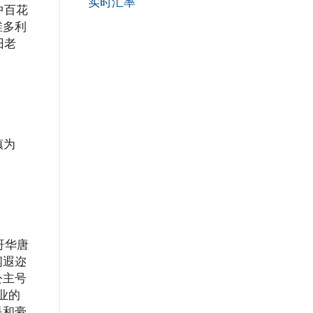
实时汇率
中百花
维多利
旧老
镇为
哥华唐
闻遐迩
公主号
业的
是和豪