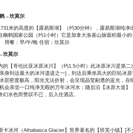
幽鹤→坎莫尔
731米的高度的【露易斯湖】（约30分钟），露易斯湖纯净
往幽鹤国家公园（约1小时）它是加拿大洛基山脉面积最小的
用餐：早/午/晚 住宿：坎莫尔
→坎莫尔
的【哥伦比亚冰原冰川】（约1.5小时）此冰原冰川是第二
亲身到达最大的冰河遗迹之一]，到达后乘坐高大的巨轮冰原
于冰河的冰层密度极高，阳光无法折射，会呈现晶莹剔透的蓝光，在
有机会亲尝一口纯净无暇的万年冰河水；随后沿【冰原大道】
的奇幻水色而赞叹不已，后入住酒店。
卡冰河（Athabasca Glacier】世界著名的【班芙小镇】[