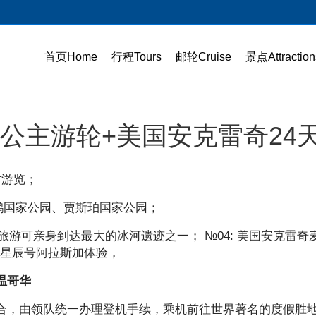
首页Home
行程Tours
邮轮Cruise
景点Attraction
公主游轮+美国安克雷奇24
时游览；
鹤国家公园、贾斯珀国家公园；
游可亲身到达最大的冰河遗迹之一； №04: 美国安克雷奇
轮星辰号阿拉斯加体验，
0温哥华
合，由领队统一办理登机手续，乘机前往世界著名的度假胜地