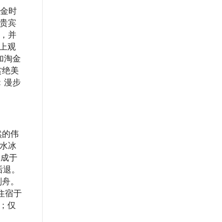
淘金时
位贵宾
间，并
岸上观
加淘金
赏绝美
：漫步
然的伟
潮水冰
形成于
后退。
划舟。
住宿于
m；仅