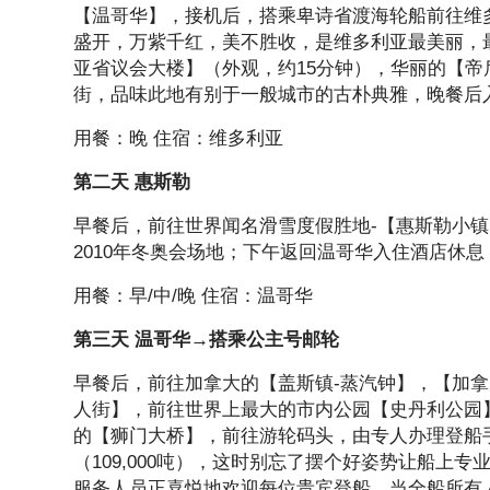
【温哥华】，接机后，搭乘卑诗省渡海轮船前往维多
盛开，万紫千红，美不胜收，是维多利亚最美丽，
亚省议会大楼】（外观，约15分钟），华丽的【帝
街，品味此地有别于一般城市的古朴典雅，晚餐后
用餐：晚 住宿：维多利亚
第二天 惠斯勒
早餐后，前往世界闻名滑雪度假胜地-【惠斯勒小镇
2010年冬奥会场地；下午返回温哥华入住酒店休息
用餐：早/中/晚 住宿：温哥华
第三天 温哥华→搭乘公主号邮轮
早餐后，前往加拿大的【盖斯镇-蒸汽钟】，【加拿大广
人街】，前往世界上最大的市内公园【史丹利公园
的【狮门大桥】，前往游轮码头，由专人办理登船
（109,000吨），这时别忘了摆个好姿势让船
服务人员正喜悦地欢迎每位贵宾登船。当全船所有