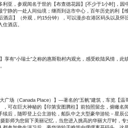
利亚，参观闻名于世的【布查德花园】[不少于1小时]，园
最宁静的一处人间仙境；继而到达市中心，百年历史的利【
后酒店】（外观，约15分钟），可以漫步在港区码头以及怀
入住酒店。
】享有“小瑞士”之称的惠斯勒村内观光，感受欧陆风情，此
 。
场（Canada Place）】—著名的“五帆”建筑，车览【温
】，可在巨大神秘的【印第安图腾柱】前拍照留念，俯瞰名
手续后，随即登上公主游轮，船队中之大型豪华游轮－星辰
上专业摄影师为您留下美丽记忆，当您进入挑高的华丽大厅时，专
人都参加救生演习后，豪华游轮于鸣笛中缓缓离开码头，这