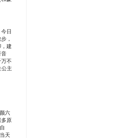
。今日
散步，
聊，建
听音
千万不
往公主
五颜六
诸多原
自
认当天