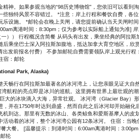
精神。如果参观当地的“98历史博物馆”，您依旧可以看到
一些独特风景不容错过。 *注意：岸上行程和餐饮自费，各
玩乐设施。 *邮轮会在晚上关闸，请您提前确认当天关闸时
0am离港时间：8:30pm；仅为参考以实际船上通知为准] 
行程之一）） 行程概况含简餐 从码头有出发，乘坐经典的阿拉斯
随后乘坐巴士深入阿拉斯加腹地，抵达加拿大育空地区，欣
0请出发前报名付费） 不参加邮轮自费需要领队岸上观光行程
 住宿：邮轮
l Park, Alaska)
整天畅行在阿拉斯加最著名的冰河湾上，让您亲眼见证大自
冰河湾航程的亮点即是冰川的巡航。这里拥有世界上最壮观的
常会看到巨大的冰块滴入大海，异常壮观。 冰河湾（Glacier Bay）
，并在1750年时达到鼎盛，然而自此之后冰河却开始融化
飞机到达。那里有无数的冰山、各类鲸鱼和爱斯基摩人的皮
活动着的冰河，整个冰河湾公园有12条冰河。 住宿：当晚
餐。 [温馨提示：到港时间：6:00am离港时间：3:00p
：邮轮