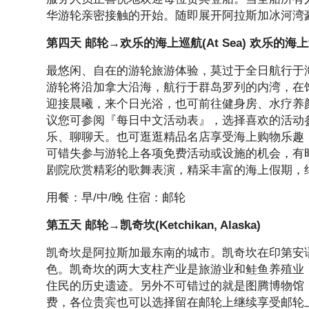
华游轮亲密接触的开始。随即展开阿拉斯加冰河湾豪华
第四天 邮轮→欢乐的海上巡航(At Sea) 欢乐的海上巡航
最悠闲、自在的游轮旅游体验，莫过于全日航行于
游轮将沿加拿大沿海，航行于群岛罗列的内湾，在
迎接晨曦，来个日光浴，也可前往健身房、水疗养
议您可参阅『每日中文活动表』，选择喜欢的活动
乐、聊聊天。也可逛逛精品名店享受海上购物乐趣
可错失参与游轮上各项免费活动或设施的机会，有
剧院欣赏精彩的歌舞表演，精采丰富的海上假期，
用餐：早/中/晚 住宿：邮轮
第五天 邮轮→凯奇坎(Ketchikan, Alaska)
凯奇坎是阿拉斯加最东南的城市。凯奇坎在印第安
色。凯奇坎的两大支柱产业是旅游业和鲑鱼养殖业
住民的历史遗迹。另外不可错过的就是图腾博物馆
费，各位贵宾也可以选择留在邮轮上继续享受邮轮